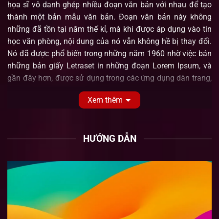
họa sĩ vô danh ghép nhiều đoạn văn bản với nhau để tạo
thành một bản mẫu văn bản. Đoạn văn bản này không
những đã tồn tại năm thế kỉ, mà khi được áp dụng vào tin
học văn phòng, nội dung của nó vẫn không hề bị thay đổi.
Nó đã được phổ biến trong những năm 1960 nhờ việc bán
những bản giấy Letraset in những đoạn Lorem Ipsum, và
gần đây hơn, được sử dụng trong các ứng dụng dàn trang,
như Aldus PageMaker.
Xem thêm
Tại sao lại sử dụng nó?
Chúng ta vẫn biết rằng, làm việc với một đoạn văn bản dễ
đọc và rõ nghĩa dễ gây rối trí và cản trở việc tập trung vào
HƯỚNG DẪN
yếu tố trình bày văn bản. Lorem Ipsum có ưu điểm hơn so
với đoạn văn bản chỉ gồm nội dung kiểu “Nội dung, nội
dung, nội dung” là nó khiến văn bản giống thật hơn, bình
thường hơn. Nhiều phần mềm thiết kế giao diện web và
dàn trang ngày nay đã sử dụng Lorem Ipsum làm đoạn
văn bản giả, và nếu bạn thử tìm các đoạn “Lorem ipsum”