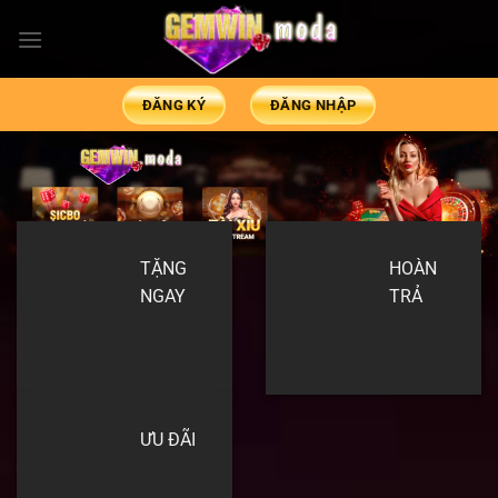
ĐĂNG KÝ
ĐĂNG NHẬP
TẶNG
HOÀN
NGAY
TRẢ
ƯU ĐÃI