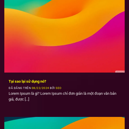
Tại sao lại sử dụng nó?
ĐÃ ĐĂNG TRÊN
08/22/2024
BỞI
SEO
Lorem Ipsum là gì? Lorem Ipsum chỉ đơn giản là một đoạn văn bản
giả, được [...]